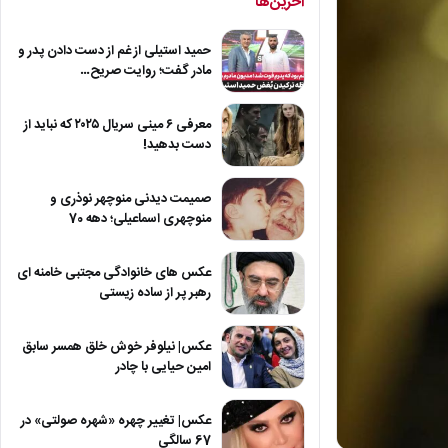
آخرین‌ها
حمید استیلی از غم از دست دادن پدر و
مادر گفت؛ روایت صریح…
معرفی ۶ مینی سریال ۲۰۲۵ که نباید از
دست بدهید!
صمیمت دیدنی منوچهر نوذری و
منوچهری اسماعیلی؛ دهه 70
عکس های خانوادگی مجتبی خامنه ای
رهبر پر از ساده زیستی
عکس| نیلوفر خوش خلق همسر سابق
امین حیایی با چادر
عکس| تغییر چهره «شهره صولتی» در
67 سالگی