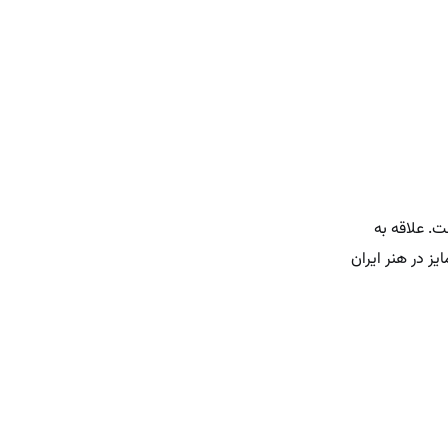
) به ایفای نقش پرداخته است. علاقه به
ز در هنر ایران