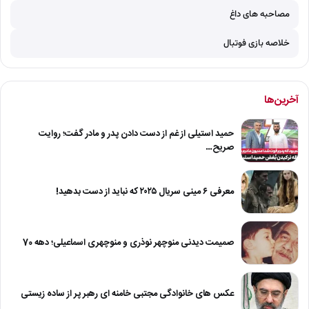
مصاحبه های داغ
خلاصه بازی فوتبال
آخرین‌ها
حمید استیلی از غم از دست دادن پدر و مادر گفت؛ روایت
صریح…
معرفی ۶ مینی سریال ۲۰۲۵ که نباید از دست بدهید!
صمیمت دیدنی منوچهر نوذری و منوچهری اسماعیلی؛ دهه 70
عکس های خانوادگی مجتبی خامنه ای رهبر پر از ساده زیستی