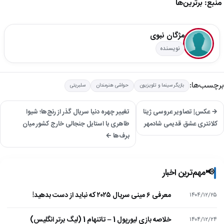
منبع: برترین‌ها
مژگان نبوی
نویسنده
برچسب‌ها:
بازیگر سینما و تلویزیون
حواشی هنرمندان
سلبریتی
→ عکس| تصاویر عروسی ژینا
تغییر چهره دنیا سریال گذر از رنج‌ها؛ شیوا
کلانتری عشق قدیمی شادمهر
طاهری با استایل جنجالی خارج کشور میان
برف‌ها ←
📢
مهم‌ترین اخبار
معرفی ۶ مینی سریال ۲۰۲۵ که نباید از دست بدهید!
۱۴۰۴/۱۲/۲۵
خلاصه بازی لیورپول 1 – تاتنهام 1 (لیگ برتر انگلیس)
۱۴۰۴/۱۲/۲۴