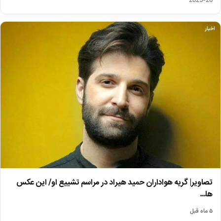
26-2025
اخبار
تصاویر| گریه هواداران حمید هیراد در مراسم تشییع او/ این عکس
ها…
۵ ماه قبل