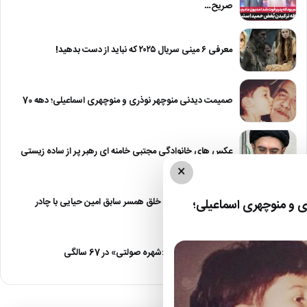
صریح…
معرفی ۶ مینی سریال ۲۰۲۵ که نباید از دست بدهید!
صمیمت دیدنی منوچهر نوذری و منوچهری اسماعیلی؛ دهه 70
عکس های خانوادگی مجتبی خامنه ای رهبر پر از ساده زیستی
×
عکس| نیلوفر خوش خلق همسر سابق امین حیایی با چادر
 و منوچهری اسماعیلی؛
عکس| تغییر چهره «شهره صولتی» در 67 سالگی