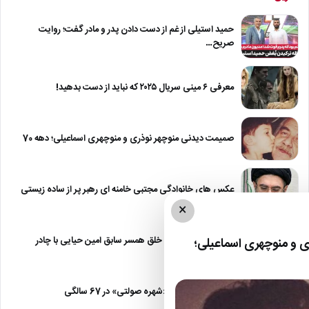
حمید استیلی از غم از دست دادن پدر و مادر گفت؛ روایت
صریح…
معرفی ۶ مینی سریال ۲۰۲۵ که نباید از دست بدهید!
صمیمت دیدنی منوچهر نوذری و منوچهری اسماعیلی؛ دهه 70
عکس های خانوادگی مجتبی خامنه ای رهبر پر از ساده زیستی
×
عکس| نیلوفر خوش خلق همسر سابق امین حیایی با چادر
 و منوچهری اسماعیلی؛
عکس| تغییر چهره «شهره صولتی» در 67 سالگی