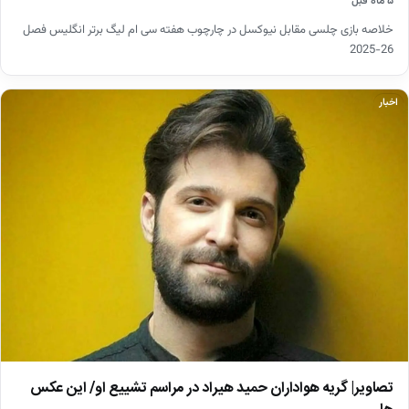
۵ ماه قبل
خلاصه بازی چلسی مقابل نیوکسل در چارچوب هفته سی ام لیگ برتر انگلیس فصل
26-2025
اخبار
تصاویر| گریه هواداران حمید هیراد در مراسم تشییع او/ این عکس