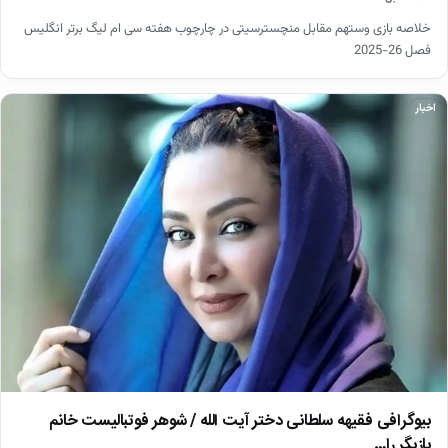
خلاصه بازی وستهم مقابل منچسترسیتی در چارچوب هفته سی ام لیگ برتر انگلیس
فصل 26-2025
اخبار
بیوگرافی فقیهه سلطانی دختر آیت الله / شوهر فوتبالیست خانم
بازیگر را…