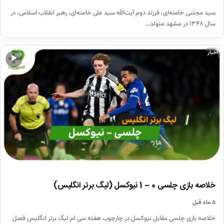
سید مجتبی خامنه‌ای، فرزند دوم آیت‌الله سید علی خامنه‌ای، رهبر انقلاب اسلامی، در
سال ۱۳۴۸ در مشهد متولد…
اخبار
▶
خلاصه بازی چلسی 0 – 1 نیوکسل (لیگ برتر انگلیس)
۵ ماه قبل
خلاصه بازی چلسی مقابل نیوکسل در چارچوب هفته سی ام لیگ برتر انگلیس فصل