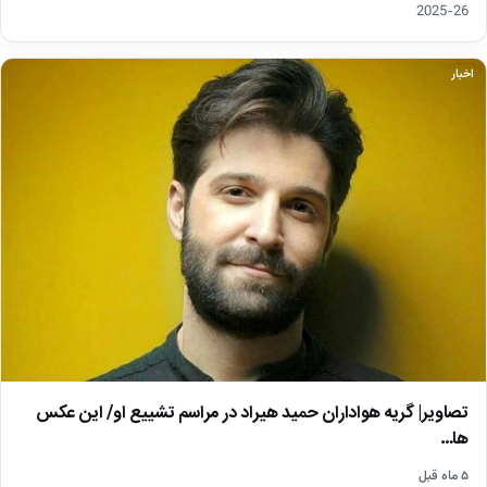
26-2025
اخبار
تصاویر| گریه هواداران حمید هیراد در مراسم تشییع او/ این عکس
ها…
۵ ماه قبل