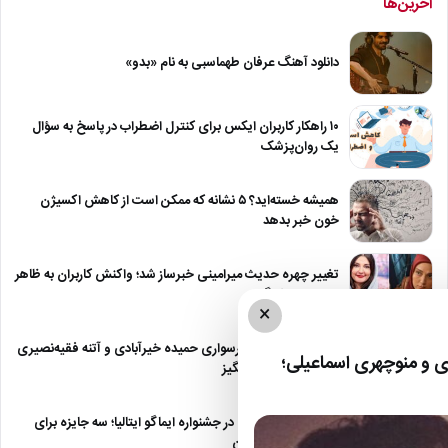
آخرین‌ها
دانلود آهنگ عرفان طهماسبی به نام «بدو»
۱۰ راهکار کاربران ایکس برای کنترل اضطراب در پاسخ به سؤال
یک روان‌پزشک
همیشه خسته‌اید؟ ۵ نشانه که ممکن است از کاهش اکسیژن
خون خبر بدهد
تغییر چهره حدیث میرامینی خبرساز شد؛ واکنش کاربران به ظاهر
جدید این بازیگر
×
تصویر جالب از موتورسواری حمیده خیرآبادی و آتنه فقیه‌نصیری
 و منوچهری اسماعیلی؛
در یک فیلم خاطره‌انگیز
درخشش «مرد آرام» در جشنواره ایماگو ایتالیا؛ سه جایزه برای
نماینده سینمای ایران