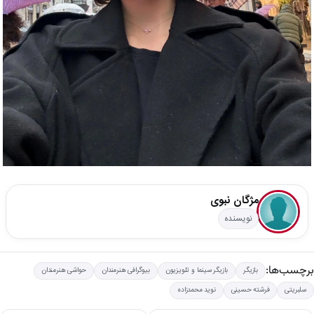
مژگان نبوی
نویسنده
برچسب‌ها:
بازیگر
بازیگر سینما و تلویزیون
بیوگرافی هنرمندان
حواشی هنرمندان
سلبریتی
فرشته حسینی
نوید محمدزاده