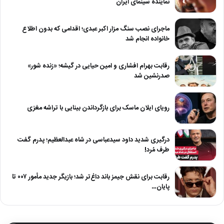
نماینده سینمای ایران
ماجرای نصب سنگ مزار اکبر عبدی؛ اقدامی که بدون اطلاع
خانواده انجام شد
رقابت بهرام افشاری و امین حیایی در گیشه؛ «زنده شور»
صدرنشین شد
رویای ایلان ماسک برای بازگرداندن بینایی با تراشه مغزی
درگیری شدید داود سیدعباسی در شاه عبدالعظیم؛ پدرم گفت
طرف مُرد!
رقابت برای نقش جیمز باند داغ‌تر شد؛ بازیگر جدید مأمور ۰۰۷ تا
پایان…