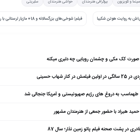
سینما و تلویزیون
بیوگرافی هنرمندان
حواشی هنرمندان
سلبریتی
اش به روایت هوتن شکیبا
فیلم| شوخی‌های بزرگسالانه و 18+ مازیار لرستانی با رفیق صمیمی‌اش ←
ا صورت کک مکی و چشمان رویایی چه دلبری میکنه
 کنار شهاب حسینی
طهماسب به دروغ های رژیم صهیونیستی و آمریکا جنجالی شد
مید هیراد با حضور جمعی از هنرمندان مشهور
ادری در پشت صحنه فیلم پاتو زمین نذار؛ سال 87