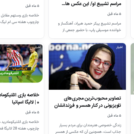
مراسم تشییع او/ این عکس ها…
۵ ماه قبل
۵ ماه قبل
خلاصه بازی وستهم مقابل 
چارچوب هفته سی ام لیگ 
مراسم تشییع پیکر حمید هیراد، آهنگساز و
26-2025
خواننده موسیقی پاپ، با حضور جمعی از
هنرمندان در قطعه هنرمندان…
اخبار
اخبار
تصاویر محبوب‌ترین مجری‌های
0 | لالیگا اسپانیا
تلویزیونی در کنار همسر و فرزندانشان
+ بیوگرافی
۵ ماه قبل
۵ ماه قبل
خلاصه بازی اتلتیکومادرید م
زندگی خصوصی هنرمندان برای مردم بسیار
چارچوب هفته 28 لالیگا فصل 26-2025
جذاب است، همچنین آن که عکسی از همسر