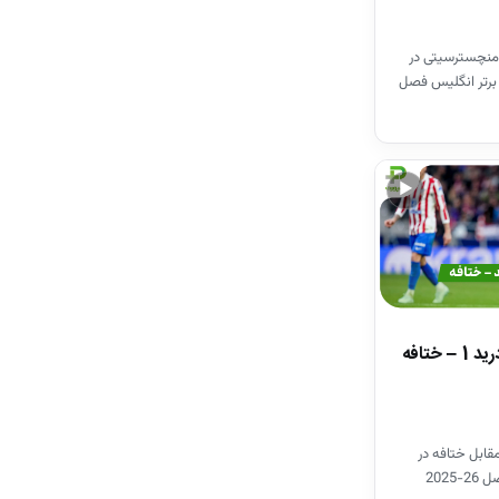
منچسترسیتی در
برتر انگلیس فصل
▶
خلاصه بازی اتلتیکومادرید 1 – ختافه
قابل ختافه در