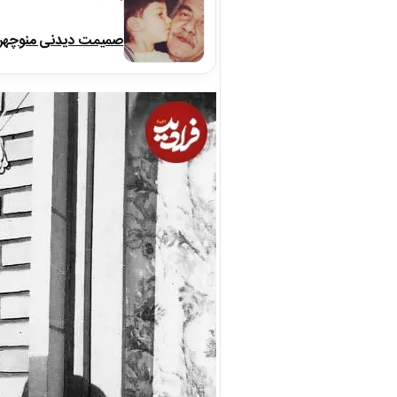
صمیمت دیدنی منوچهر نو