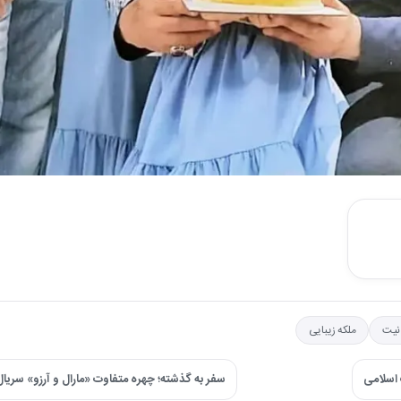
نیت
ملکه زیبایی
 اسلامی
سفر به گذشته؛ چهره متفاوت «مارال و آرزو» سریال آنام