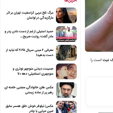
آخرین‌ها
مرگ تلخ مربی کراسفیت تهران بر اثر
مارگزیدگی در لواسان
حمید استیلی از غم از دست دادن پدر و
مادر گفت؛ روایت صریح…
معرفی ۶ مینی سریال ۲۰۲۵ که نباید از
دست بدهید!
ک نیت
است را
صمیمت دیدنی منوچهر نوذری و
منوچهری اسماعیلی؛ دهه 70
عکس های خانوادگی مجتبی خامنه ای
رهبر پر از ساده زیستی
عکس| نیلوفر خوش خلق همسر سابق
امین حیایی با چادر