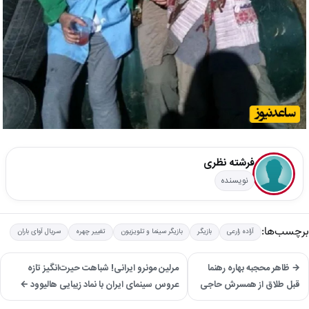
فرشته نظری
نویسنده
برچسب‌ها:
آزاده زارعی
بازیگر
بازیگر سینما و تلویزیون
تغییر چهره
سریال آوای باران
→ ظاهر محجبه بهاره رهنما
مرلین مونرو ایرانی! شباهت حیرت‌انگیز تازه
قبل طلاق از همسرش حاجی
عروس سینمای ایران با نماد زیبایی هالیوود ←