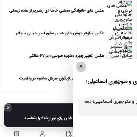
عکس های خانوادگی مجتبی خامنه ای رهبر پر از ساده زیستی
عکس| نیلوفر خوش خلق همسر سابق امین حیایی با چادر
عکس| تغییر چهره «شهره صولتی» در 67 سالگی
×
عکس| آلبوم عروسی بازیگران سریال ساهره در واقعیت
 و منوچهری اسماعیلی؛
×
خبر مهم
عکس| ترندترین طرح‌های ناخن برای نوروز ۱۴۰۵ را بشناسید