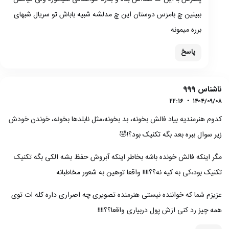
ببینین چ بامزس دوستان این چ مدلشه شبیه باباش تو سریال شبهای
برره میمونه
پاسخ
ناشناس ۹۹۹
۲۲:۱۶
•
۱۴۰۴/۰۹/۰۸
کدوم هنرمندیه بیاد فالش بخونه، بد بخونه،مثل نابلدها بخونه، خوندن خودش
زیر سوال ببره بعد بگه تکنیک بود؟!🤣
مگر اینکه فالش خونده باشه بخاطر اینکه آبروش حفظ بشه الکی بگه تکنیک
تکنیک بود،کی به کیه نه؟؟!!!! واقعا توهین به شعور مخاطبانه
عزیزم شما که خواننده نیستی هنرمنده تصویری چه اصراری داره کله ات توی
همه چیز رد کنی ازش پول دربیاری واقعا؟؟!!!!