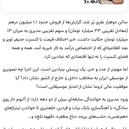
دهه 70
سالن دوهزار نفری پُر شد، گزارش‌ها از فروش حدود ۱.۱ میلیون درهم
(معادل تقریبی ۳۳ میلیارد تومان) و سهم تقریبی مدیری به میزان ۱۳
میلیارد تومان حکایت داشت. خبر اختلاف قیمت با کنسرت جنیفر لوپز و
بعد اطلاعیه‌ای که از اختصاصِ درآمد به کار خیریه آمد، همه و همه
فضای کنسرت را نه تنها اقتصادی که نمادین کرد.
اما مهم‌تر از عدد و خبر، یک پرسشِ بنیادین است. این اجرا چه تصویری
از موسیقی ایران به مخاطب داخل و خارج از کشور نشان داد؟ آیا
موفقیت مالی لزوما نشان از اعتبار موسیقایی است؟
ورود مدیری به خوانندگی سابقه‌ای بیش از دو دهه دارد؛ از آلبوم «از روی
سادگی» با آهنگسازی بابک بیات و فردین خلعتبری تا خواندن تیتراژ‌های
«هم‌نفس»، «شب‌های برره»، «باغ مظفر»، «قهوه تلخ» و…