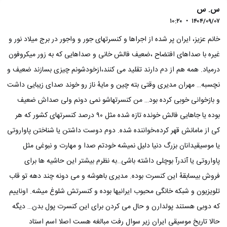
س. س
۱۰:۲۰
•
۱۴۰۴/۰۹/۰۷
خانم عزیز، ایران پر شده از اجراها و کنسرتهای جور و واجور در برج میلاد نور و
غیره با صداهای افتضاح ،ضعیف فالش خانی و صداهایی که به زور میکروفون
درمیاد. همه هم از دم دارند تقلید می کنند،ازخودشونم چیزی بسازند ضعیف و
نچسبه… مهران مدیری وقتی بته چین و مایهٔ ناز رو خوند صدای زیبایی داشت
و بازخوانی خوبی کرده بود… من کنسرتهاشو نمی دونم ولی صداش ضعیف
بوده یا جاهایی فالش خونده تازه شده مثل ۹۰ درصد کنسرتهای کشور که هر
کی از مامانش قهر کرده،خواننده شده. دوم دوست داشتن یا شناختن پاواروتی
یا موسیقیدانان بزرگ دنیا دلیل نمیشه خودتم صدا و مهارت و نبوغی مثل
پاواروتی یا آندرآ بوچلی داشته باشی..به نظرم بیشتر این حاشیه ها برای
فروش بیسابقهٔ این کنسرت بوده. مدیری باهوشه و می دونه چند دهه تو قاب
تلویزیون و شبکه خانگی محبوب ایرانیها بوده و کنسرتش شلوغ میشه. اوناییم
که دوبی هستند پولدارن و حال می کردن برای این کنسرت پول بدن… دیگه
حالا تاریخ موسیقی ایران زیر سوال رفت مبالغه هست اصلا اسم استاد