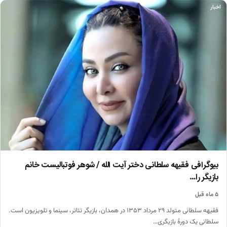
اخبار
بیوگرافی فقیهه سلطانی دختر آیت الله / شوهر فوتبالیست خانم
بازیگر را…
۵ ماه قبل
فقیهه سلطانی متولد ۲۹ مرداد ۱۳۵۳ در همدان، بازیگر تئاتر، سینما و تلویزیون است.
سلطانی یک دورهٔ بازیگری…