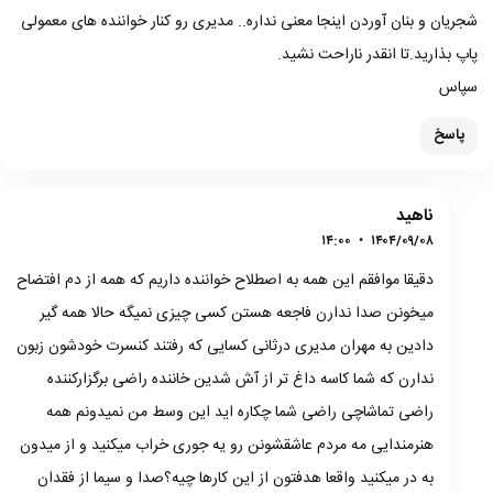
شجریان و بنان آوردن اینجا معنی نداره.. مدیری رو کنار خواننده های معمولی
پاپ بذارید.تا انقدر ناراحت نشید.
سپاس
پاسخ
ناهید
۱۴:۰۰
•
۱۴۰۴/۰۹/۰۸
دقیقا موافقم این همه به اصطلاح خواننده داریم که همه از دم افتضاح
میخونن صدا ندارن فاجعه هستن کسی چیزی نمیگه حالا همه گیر
دادین به مهران مدیری درثانی کسایی که رفتند کنسرت خودشون زبون
ندارن که شما کاسه داغ تر از آش شدین خاننده راضی برگزارکننده
راضی تماشاچی راضی شما چکاره اید این وسط من نمیدونم همه
هنرمندایی مه مردم عاشقشونن رو یه جوری خراب میکنید و از میدون
به در میکنید واقعا هدفتون از این کارها چیه؟صدا و سیما از فقدان