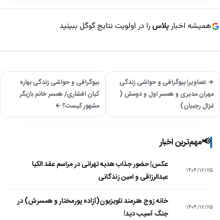
همیشه اخبار
پلاس
را در اولویت نتایج گوگل ببینید
→ تصاویر| بیوگرافی و حواشی زندگی
بیوگرافی و حواشی زندگی بهاره
مهران مدیری و همسر اول و دومش (
کیان افشاری/ همسر خانم بازیگر
غزال رجبیان)
مشهور کیست؟ ←
📢
مهم‌ترین اخبار
عکس| حضور جذاب هدیه تهرانی در مراسم عقد الکیا
۱۴۰۴/۱۲/۲۵
عبدالرزاقی و امین زندگانی
خانه زوج هنرمند تلویزیون(آزاده پورمختار و همسرش) در
۱۴۰۴/۱۲/۲۵
جنگ آسیب دید!