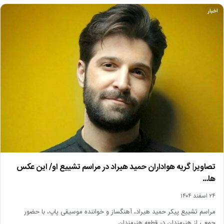
اخبار
تصاویر| گریه هواداران حمید هیراد در مراسم تشییع او/ این عکس
ها…
۲۴ اسفند ۱۴۰۴
مراسم تشییع پیکر حمید هیراد، آهنگساز و خواننده موسیقی پاپ، با حضور
جمعی از هنرمندان در قطعه هنرمندان…