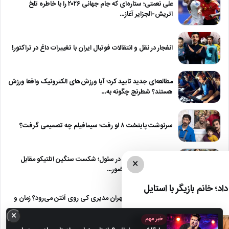
علی نعمتی؛ ستاره‌ای که جام جهانی ۲۰۲۶ را با خاطره تلخ
اتریش-الجزایر آغاز…
انفجار در نقل و انتقالات فوتبال ایران با تغییرات داغ در تراکتور!
مطالعه‌ای جدید تایید کرد؛ آیا ورزش‌های الکترونیک واقعا ورزش
هستند؟ شطرنج چگونه به…
سرنوشت پایتخت ۸ لو رفت؛ سیمافیلم چه تصمیمی گرفت؟
مرموش با درخشش در سئول؛ شکست سنگین اتلتیکو مقابل
×
منچستر سیتی در حضور…
د؛ خانم بازیگر با استایل
مرد سه هزار چهره مهران مدیری کی روی آنتن می‌رود؟ زمان و
بازیگران…
×
خبر مهم