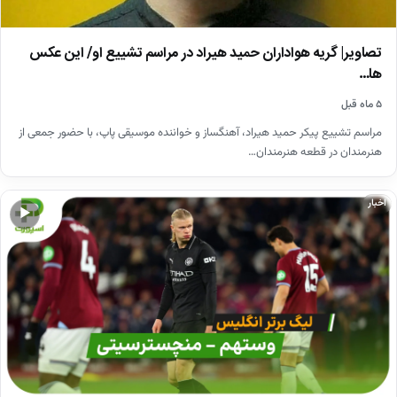
تصاویر| گریه هواداران حمید هیراد در مراسم تشییع او/ این عکس
ها…
۵ ماه قبل
مراسم تشییع پیکر حمید هیراد، آهنگساز و خواننده موسیقی پاپ، با حضور جمعی از
هنرمندان در قطعه هنرمندان…
اخبار
▶