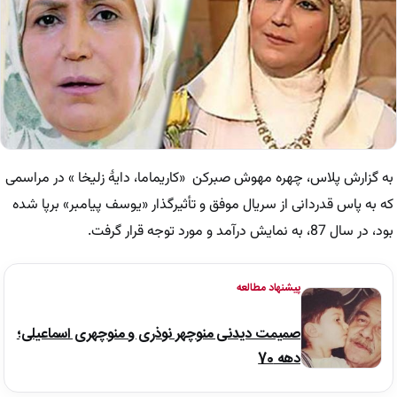
به گزارش پلاس، چهره مهوش صبرکن «کاریماما، دایۀ زلیخا » در مراسمی
که به پاس قدردانی از سریال موفق و تأثیرگذار «یوسف پیامبر» برپا شده
بود، در سال 87، به نمایش درآمد و مورد توجه قرار گرفت.
پیشنهاد مطالعه
صمیمت دیدنی منوچهر نوذری و منوچهری اسماعیلی؛
دهه 70