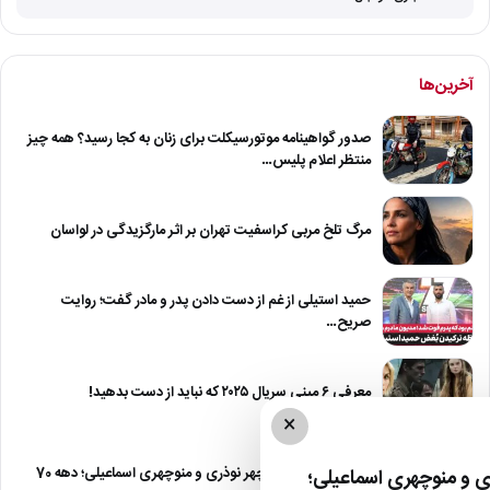
آخرین‌ها
صدور گواهینامه موتورسیکلت برای زنان به کجا رسید؟ همه چیز
منتظر اعلام پلیس…
مرگ تلخ مربی کراسفیت تهران بر اثر مارگزیدگی در لواسان
حمید استیلی از غم از دست دادن پدر و مادر گفت؛ روایت
صریح…
معرفی ۶ مینی سریال ۲۰۲۵ که نباید از دست بدهید!
×
صمیمت دیدنی منوچهر نوذری و منوچهری اسماعیلی؛ دهه 70
 و منوچهری اسماعیلی؛