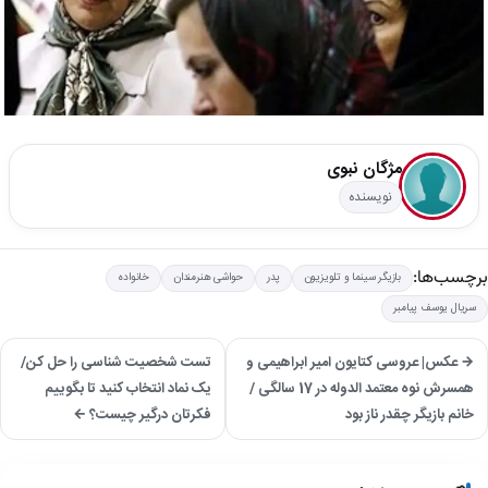
مژگان نبوی
نویسنده
برچسب‌ها:
بازیگر سینما و تلویزیون
پدر
حواشی هنرمندان
خانواده
سریال یوسف پیامبر
→ عکس| عروسی کتایون امیر ابراهیمی و
تست شخصیت شناسی را حل کن/
همسرش نوه معتمد الدوله در 17 سالگی /
یک نماد انتخاب کنید تا بگوییم
خانم بازیگر چقدر ناز بود
فکرتان درگیر چیست؟ ←