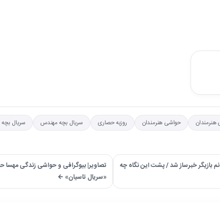
ی هنرمندان
حواشی هنرمندان
روزبه حصاری
سریال بچه مهندس
سریال بچه 
بازیگر خبرساز شد / پشت این نگاه چه
تصاویر| بیوگرافی و حواشی زندگی مهسا ح
«سریال تاسیان» ←