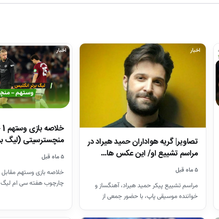
اخبار
اخبار
منچسترسیتی (لیگ بر
تصاویر| گریه هواداران حمید هیراد در
مراسم تشییع او/ این عکس ها…
۵ ماه قبل
۵ ماه قبل
خلاصه بازی وستهم مقابل 
چارچوب هفته سی ام لیگ 
مراسم تشییع پیکر حمید هیراد، آهنگساز و
26-2025
خواننده موسیقی پاپ، با حضور جمعی از
هنرمندان در قطعه هنرمندان…