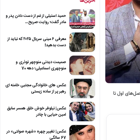
آخرین‌ها
حمید استیلی از غم از دست دادن پدر و
مادر گفت؛ روایت صریح…
معرفی ۶ مینی سریال ۲۰۲۵ که نباید از
دست بدهید!
صمیمت دیدنی منوچهر نوذری و
منوچهری اسماعیلی؛ دهه 70
عکس های خانوادگی مجتبی خامنه ای
رهبر پر از ساده زیستی
ل‌های اول تا
عکس| نیلوفر خوش خلق همسر سابق
امین حیایی با چادر
عکس| تغییر چهره «شهره صولتی» در
67 سالگی