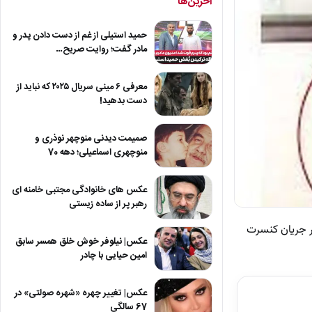
آخرین‌ها
حمید استیلی از غم از دست دادن پدر و
مادر گفت؛ روایت صریح…
معرفی ۶ مینی سریال ۲۰۲۵ که نباید از
دست بدهید!
صمیمت دیدنی منوچهر نوذری و
منوچهری اسماعیلی؛ دهه 70
عکس های خانوادگی مجتبی خامنه ای
رهبر پر از ساده زیستی
ری پسر مهران مدیری را بعد گذشت 2 دهه در 34 سالگی و در جریان کنسرت
عکس| نیلوفر خوش خلق همسر سابق
امین حیایی با چادر
عکس| تغییر چهره «شهره صولتی» در
67 سالگی