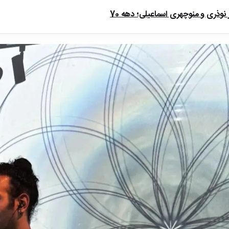
ذری و منوچهری اسماعیلی؛ دهه 70