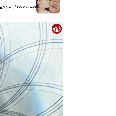
صمیمت دیدنی منوچهر نو