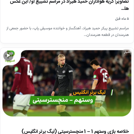
تصاویر| گریه هواداران حمید هیراد در مراسم تشییع او/ این عکس
ها…
۵ ماه قبل
مراسم تشییع پیکر حمید هیراد، آهنگساز و خواننده موسیقی پاپ، با حضور جمعی از
هنرمندان در قطعه هنرمندان…
اخبار
▶
خلاصه بازی وستهم 1 – 1 منچسترسیتی (لیگ برتر انگلیس)