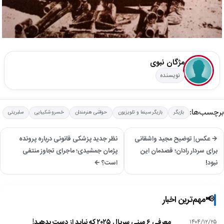
مژگان نبوی
نویسنده
برچسب‌ها:
بازیگر
بازیگر سینما و تلویزیون
حواشی هنرمندان
خسرو شکیبایی
سلبریتی
→ عکس| توضیح مجید واشقانی
نظر جدید پزشکی قانونی درباره پرونده
برای سردار رادان؛ قصدمان این
پژمان جمشیدی؛ ماجرای تجاوز منتفی
نبود!
است؟ ←
📢
مهم‌ترین اخبار
معرفی ۶ مینی سریال ۲۰۲۵ که نباید از دست بدهید!
۱۴۰۴/۱۲/۲۵