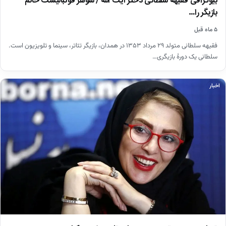
بیوگرافی فقیهه سلطانی دختر آیت الله / شوهر فوتبالیست خانم
بازیگر را…
۵ ماه قبل
فقیهه سلطانی متولد ۲۹ مرداد ۱۳۵۳ در همدان، بازیگر تئاتر، سینما و تلویزیون است.
سلطانی یک دورهٔ بازیگری…
اخبار