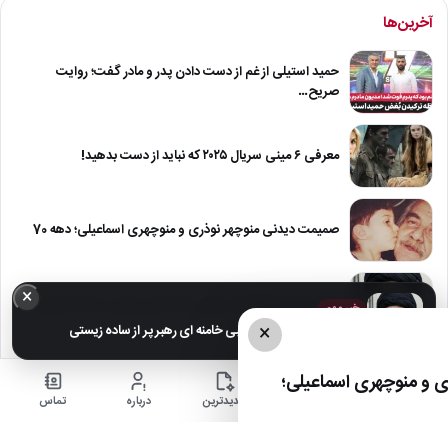
آخرین‌ها
حمید استیلی از غم از دست دادن پدر و مادر گفت؛ روایت
صریح…
معرفی ۶ مینی سریال ۲۰۲۵ که نباید از دست بدهید!
صمیمت دیدنی منوچهر نوذری و منوچهری اسماعیلی؛ دهه 70
×
عکس های خانوادگی مجتبی خامنه ای رهبر پر از ساده زیستی
خبر مهم
×
عکس های خانوادگی مجتبی خامنه ای رهبر پر از ساده زیستی
عکس| نیلوفر خوش خلق همسر سابق امین حیایی با چادر
 و منوچهری اسماعیلی؛
خانه
اخبار
جدیدترین
درباره
تماس