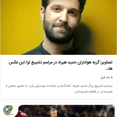
تصاویر| گریه هواداران حمید هیراد در مراسم تشییع او/ این عکس
ها…
۵ ماه قبل
مراسم تشییع پیکر حمید هیراد، آهنگساز و خواننده موسیقی پاپ، با حضور جمعی از
هنرمندان در قطعه هنرمندان…
اخبار
▶