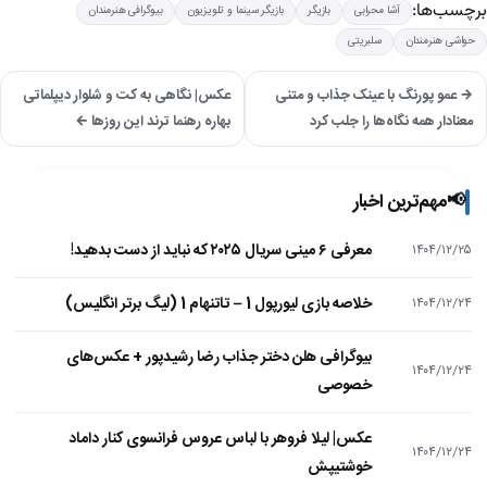
برچسب‌ها:
آشا محرابی
بازیگر
بازیگر سینما و تلویزیون
بیوگرافی هنرمندان
حواشی هنرمندان
سلبریتی
→ عمو پورنگ با عینک جذاب و متنی
عکس| نگاهی به کت و شلوار دیپلماتی
معنادار همه نگاه‌ها را جلب کرد
بهاره رهنما ترند این روزها ←
📢
مهم‌ترین اخبار
معرفی ۶ مینی سریال ۲۰۲۵ که نباید از دست بدهید!
۱۴۰۴/۱۲/۲۵
خلاصه بازی لیورپول 1 – تاتنهام 1 (لیگ برتر انگلیس)
۱۴۰۴/۱۲/۲۴
بیوگرافی هلن دختر جذاب رضا رشیدپور + عکس‌های
۱۴۰۴/۱۲/۲۴
خصوصی
عکس| لیلا فروهر با لباس عروس فرانسوی کنار داماد
۱۴۰۴/۱۲/۲۴
خوشتیپش