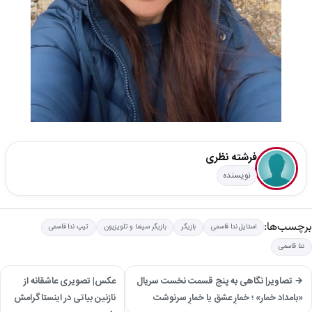
فرشته نظری
نویسنده
برچسب‌ها:
استایل ندا قاسمی
بازیگر
بازیگر سینما و تلویزیون
تیپ ندا قاسمی
ندا قاسمی
→ تصاویر| نگاهی به پنج قسمت نخست سریال
عکس| تصویری عاشقانه از
«بامداد خمار» ؛ خمارِ عشق یا خمارِ سرنوشت
‌نازنین بیاتی در اینستاگرامش