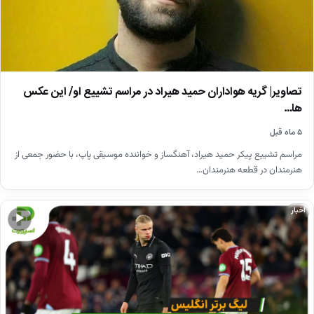
تصاویر| گریه هواداران حمید هیراد در مراسم تشییع او/ این عکس
ها…
۵ ماه قبل
مراسم تشییع پیکر حمید هیراد، آهنگساز و خواننده موسیقی پاپ، با حضور جمعی از
هنرمندان در قطعه هنرمندان…
اخبار
▶