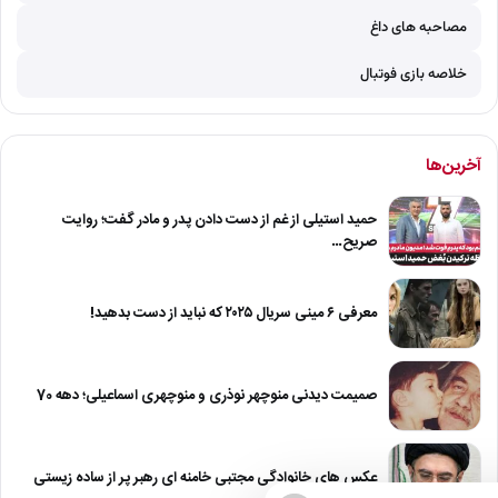
مصاحبه های داغ
خلاصه بازی فوتبال
آخرین‌ها
حمید استیلی از غم از دست دادن پدر و مادر گفت؛ روایت
صریح…
معرفی ۶ مینی سریال ۲۰۲۵ که نباید از دست بدهید!
صمیمت دیدنی منوچهر نوذری و منوچهری اسماعیلی؛ دهه 70
عکس های خانوادگی مجتبی خامنه ای رهبر پر از ساده زیستی