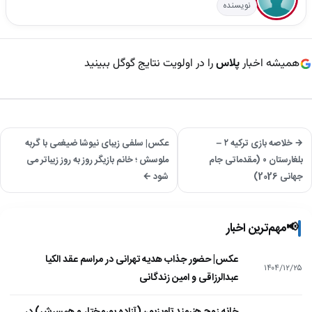
نویسنده
همیشه اخبار
پلاس
را در اولویت نتایج گوگل ببینید
→ خلاصه بازی ترکیه ۲ –
عکس| سلفی زیبای نیوشا ضیغمی با گربه
بلغارستان ۰ (مقدماتی جام
ملوسش ؛ خانم بازیگر روز به روز زیباتر می
جهانی 2026)
شود ←
📢
مهم‌ترین اخبار
عکس| حضور جذاب هدیه تهرانی در مراسم عقد الکیا
۱۴۰۴/۱۲/۲۵
عبدالرزاقی و امین زندگانی
خانه زوج هنرمند تلویزیون(آزاده پورمختار و همسرش) در