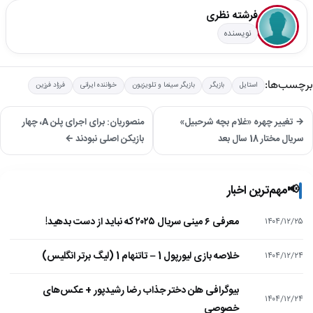
فرشته نظری
نویسنده
برچسب‌ها:
استایل
بازیگر
بازیگر سینما و تلویزیون
خواننده ایرانی
فرزاد فرزین
→ تغییر چهره «غلام بچه شرحبیل»
منصوریان: برای اجرای پلن A، چهار
سریال مختار 18 سال بعد
بازیکن اصلی نبودند ←
📢
مهم‌ترین اخبار
معرفی ۶ مینی سریال ۲۰۲۵ که نباید از دست بدهید!
۱۴۰۴/۱۲/۲۵
خلاصه بازی لیورپول 1 – تاتنهام 1 (لیگ برتر انگلیس)
۱۴۰۴/۱۲/۲۴
بیوگرافی هلن دختر جذاب رضا رشیدپور + عکس‌های
۱۴۰۴/۱۲/۲۴
خصوصی