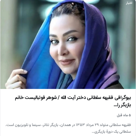
اخبار
بیوگرافی فقیهه سلطانی دختر آیت الله / شوهر فوتبالیست خانم
بازیگر را…
۵ ماه قبل
فقیهه سلطانی متولد ۲۹ مرداد ۱۳۵۳ در همدان، بازیگر تئاتر، سینما و تلویزیون است.
سلطانی یک دورهٔ بازیگری…