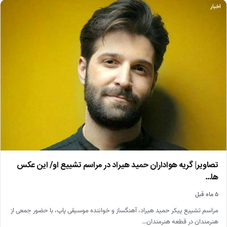
اخبار
تصاویر| گریه هواداران حمید هیراد در مراسم تشییع او/ این عکس
ها…
۵ ماه قبل
مراسم تشییع پیکر حمید هیراد، آهنگساز و خواننده موسیقی پاپ، با حضور جمعی از
هنرمندان در قطعه هنرمندان…