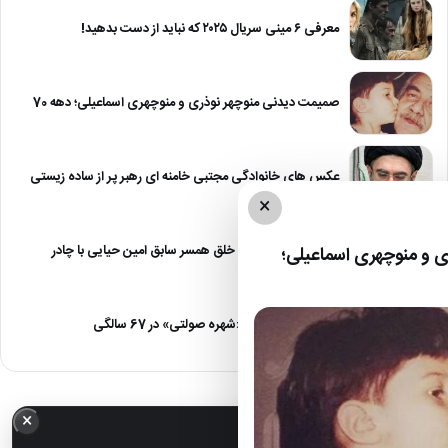
معرفی ۶ مینی سریال ۲۰۲۵ که نباید از دست بدهید!
صمیمت دیدنی منوچهر نوذری و منوچهری اسماعیلی؛ دهه 70
عکس های خانوادگی مجتبی خامنه ای رهبر پر از ساده زیستی
×
عکس| نیلوفر خوش خلق همسر سابق امین حیایی با چادر
 و منوچهری اسماعیلی؛
عکس| تغییر چهره «شهره صولتی» در 67 سالگی
×
خبر مهم