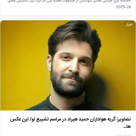
خلاصه بازی چلسی مقابل نیوکسل در چارچوب هفته سی ام لیگ برتر انگلیس فصل
26-2025
اخبار
تصاویر| گریه هواداران حمید هیراد در مراسم تشییع او/ این عکس
ها…