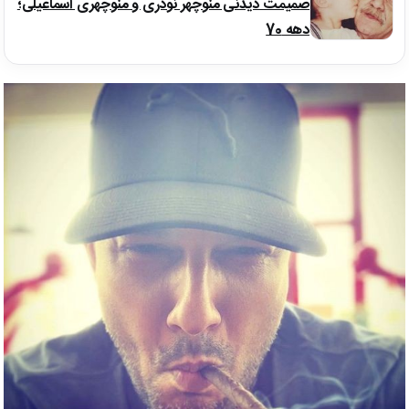
صمیمت دیدنی منوچهر نوذری و منوچهری اسماعیلی؛
دهه 70