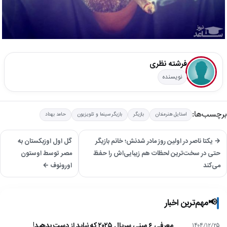
فرشته نظری
نویسنده
برچسب‌ها:
استایل هنرمندان
بازیگر
بازیگر سینما و تلویزیون
حامد بهداد
→ یکتا ناصر در اولین روز مادر شدنش؛ خانم بازیگر
گل اول اوزبکستان به
حتی در سخت‌ترین لحظات هم زیبایی‌اش را حفظ
مصر توسط اوستون
می‌کند
اورونوف ←
📢
مهم‌ترین اخبار
معرفی ۶ مینی سریال ۲۰۲۵ که نباید از دست بدهید!
۱۴۰۴/۱۲/۲۵