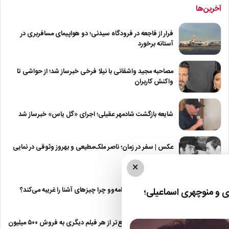
آخرین‌ها
فرار از فاجعه در فرودگاه سیدنی؛ دو هواپیمای مسافربری در
آستانه برخورد
مصاحبه مجید واشقانی با نیلا فرخی خبرساز شد؛ از حواشی تا
واکنش کاربران
شایعه بازگشت شادمهر عقیلی؛ اجرای «گل یاس» خبرساز شد
عکس | سفر در زمان؛ ناصر ملک‌مطیعی و بهروز وثوقی در نمایی
از…
×
نقطه مقابل دژاوو؛ ژامه‌وو چرا چیزهای آشنا را غریبه می‌کند؟
 و منوچهری اسماعیلی؛
«مرد عنکبوتی» سریع‌تر از هر فیلم دیگری به فروش ۵۰۰ میلیون