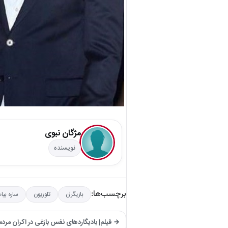
مژگان نبوی
نویسنده
برچسب‌ها:
بازیگران
تلوزیون
ساره بیا
→ فیلم| بادیگاردهای نفس بازغی در اکران مر