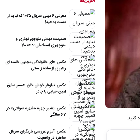
آخرین‌ها
معرفی ۶ مینی سریال ۲۰۲۵ که نباید از
دست بدهید!
صمیمت دیدنی منوچهر نوذری و
منوچهری اسماعیلی؛ دهه 70
عکس های خانوادگی مجتبی خامنه ای
رهبر پر از ساده زیستی
عکس| نیلوفر خوش خلق همسر سابق
امین حیایی با چادر
عکس| تغییر چهره «شهره صولتی» در
67 سالگی
 کنید.
عکس| آلبوم عروسی بازیگران سریال
ساهره در واقعیت