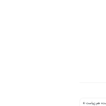
وست» هم زیباست ←