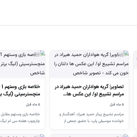
اخبار
اخبار
تصاویر| گریه هواداران حمید هیراد در
مراسم تشییع او/ این عکس ها…
منچسترسیتی (لیگ بر
۵ ماه قبل
۵ ماه قبل
مراسم تشییع پیکر حمید هیراد، آهنگساز و
خلاصه بازی وستهم مقابل 
خواننده موسیقی پاپ، با حضور جمعی از
چارچوب هفته سی ام لیگ 
هنرمندان در قطعه هنرمندان…
26-2025