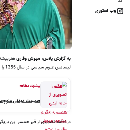
وب استوری
به گزارش پلاس
،
مهوش وقاری
هنرپیشه 
لیسانس علوم سیاسی در سال 1355 را داراست. بازی در سینما را از سال 1367 با «نار و نی»، همکاری «سعید ابراهیمی فر» آغاز کرد.
پیشنهاد مطالعه
صمیمت دیدنی منوچهر نو
در ادامه تصویری از قبر همسر این بازیگر 