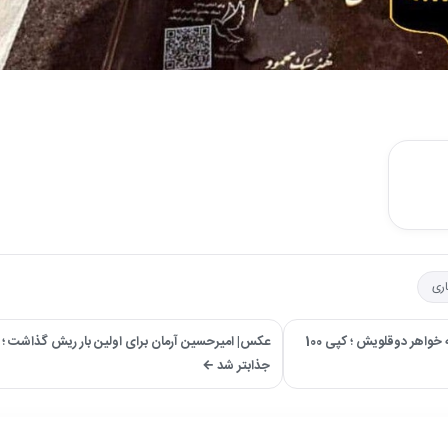
ری
→ عکس| شباهت باورنکردنی نرگس محمدی به خواهر دوقلویش ؛ کپی 100
عکس| امیرحسین آرمان برای اولین بار ریش گذاشت ؛ آ
جذابتر شد ←