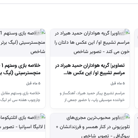
اخبار
اخبار
تصاویر| گریه هواداران حمید هیراد در
مراسم تشییع او/ این عکس ها…
منچسترسیتی (لیگ بر
۵ ماه قبل
۵ ماه قبل
مراسم تشییع پیکر حمید هیراد، آهنگساز و
خلاصه بازی وستهم مقابل 
خواننده موسیقی پاپ، با حضور جمعی از
چارچوب هفته سی ام لیگ 
هنرمندان در قطعه هنرمندان…
26-2025
اخبار
اخبار