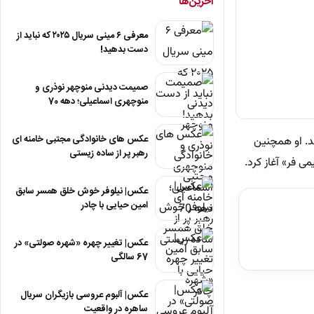
آخرین‌ها
معرفی ۶ مینی سریال ۲۰۲۵ که نباید از
دست بدهید!
صمیمت دیدنی منوچهر نوذری و
منوچهری اسماعیلی؛ دهه 70
عکس های خانوادگی مجتبی خامنه ای
. او همچنین
رهبر پر از ساده زیستی
عکس| نیلوفر خوش خلق همسر سابق
امین حیایی با چادر
عکس| تغییر چهره «شهره صولتی» در
67 سالگی
عکس| آلبوم عروسی بازیگران سریال
ساهره در واقعیت