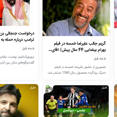
درخواست جنجالی بن‌س
ترامپ درباره حمله به 
گریم جالب علیرضا خمسه در فیلم
۵ ماه قبل
بهرام بیضایی 44 سال پیش/ اقای…
نیویورک‌تایمز نوشت: مقام
۵ ماه قبل
گفت‌و‌گو‌های مکرر بین آمری
تصویری از حضور علیرضا خمسه در فیلم
عربی را تأیید کرده‌اند. مح
«مرگ یزدگرد» محصول سال 1360 منتشر شد.
اخبار
اخبار
▶