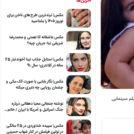
آخرین‌ها
عکس| ترندترین طرح‌های ناخن برای
نوروز ۱۴۰۵ را بشناسید
عکس عاشقانه آنا نعمتی و محمدرضا
شریفی نیا؛ جریان چیه؟
عکس| استایل جذاب تینا آخوندتبار 25
ساله در کلانتری؛ سال 91
عکس| نگار بابایی با صورت کک مکی و
چشمان رویایی چه دلبری میکنه
لم سینمایی
نوشته جنجالی محیا دهقانی درباره
جنگ اسرائیل و آمریکا با ایران / خانم…
عکس| سپیده خداوردی در 25 سالگی
در اولین فیلمش در کنار شهاب حسینی