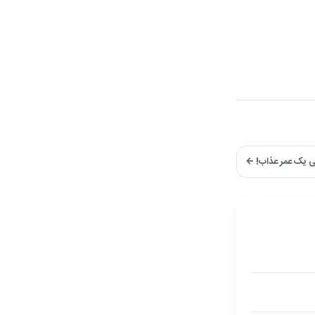
نی یک عمر عذاب! ←