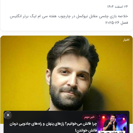
۲۴ اسفند ۱۴۰۴
خلاصه بازی چلسی مقابل نیوکسل در چارچوب هفته سی ام لیگ برتر انگلیس
فصل 26-2025
اخبار
×
خبر مهم
چرا فالش می‌خوانیم؟ رازهای پنهان و راه‌های جادویی درمان
فالش خواندن!
تصاویر| گریه هواداران حمید هیراد در مراسم تشییع او/ این عکس