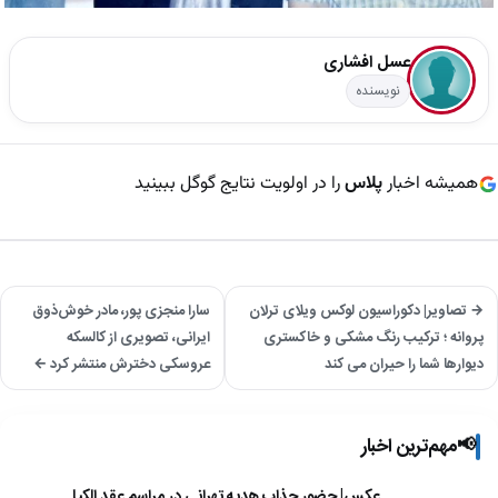
عسل افشاری
نویسنده
همیشه اخبار
پلاس
را در اولویت نتایج گوگل ببینید
→ تصاویر| دکوراسیون لوکس ویلای ترلان
سارا منجزی پور، مادر خوش‌ذوق
پروانه ؛ ترکیب رنگ مشکی و خاکستری
ایرانی، تصویری از کالسکه
دیوارها شما را حیران می کند
عروسکی دخترش منتشر کرد ←
📢
مهم‌ترین اخبار
عکس| حضور جذاب هدیه تهرانی در مراسم عقد الکیا