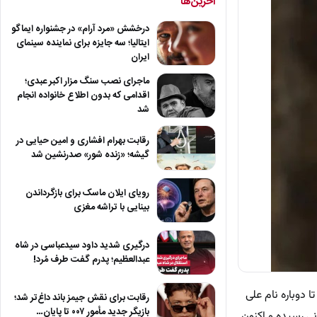
آخرین‌ها
درخشش «مرد آرام» در جشنواره ایماگو
ایتالیا؛ سه جایزه برای نماینده سینمای
ایران
ماجرای نصب سنگ مزار اکبر عبدی؛
اقدامی که بدون اطلاع خانواده انجام
شد
رقابت بهرام افشاری و امین حیایی در
گیشه؛ «زنده شور» صدرنشین شد
رویای ایلان ماسک برای بازگرداندن
بینایی با تراشه مغزی
درگیری شدید داود سیدعباسی در شاه
عبدالعظیم؛ پدرم گفت طرف مُرد!
 دوباره نام علی
رقابت برای نقش جیمز باند داغ‌تر شد؛
بازیگر جدید مأمور ۰۰۷ تا پایان…
نی رسیده و اکنون