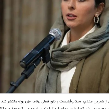
 از شیرین مقدم، میکاپ‌آرتیست و داور فعلی برنامه «زن روز» منتشر شد تا
یح، مدعی شد که ضیا در دوران کرونا با «تولید انبوه ماسک» به ثروت کلا