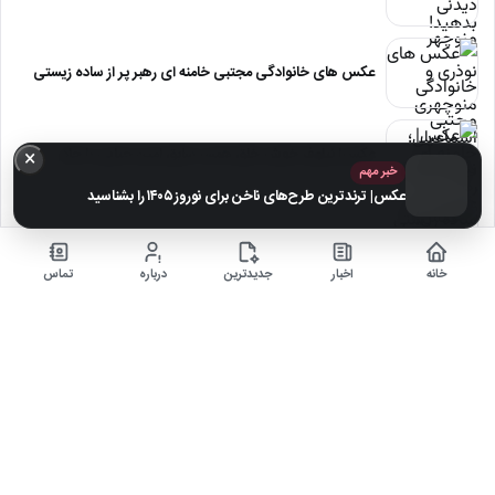
عکس های خانوادگی مجتبی خامنه ای رهبر پر از ساده زیستی
عکس| نیلوفر خوش خلق همسر سابق امین حیایی با چادر
×
خبر مهم
عکس| ترندترین طرح‌های ناخن برای نوروز ۱۴۰۵ را بشناسید
عکس| تغییر چهره «شهره صولتی» در 67 سالگی
خانه
اخبار
جدیدترین
درباره
تماس
عکس| آلبوم عروسی بازیگران سریال ساهره در واقعیت