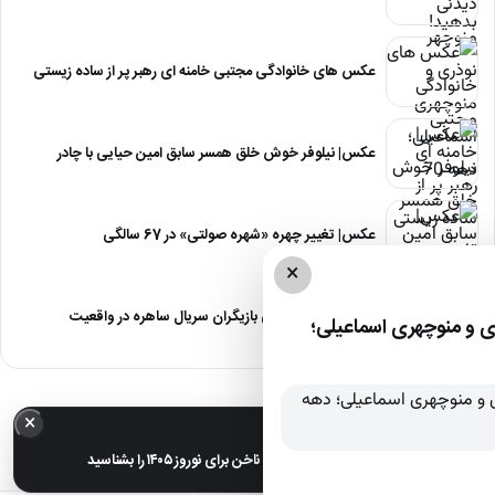
عکس های خانوادگی مجتبی خامنه ای رهبر پر از ساده زیستی
عکس| نیلوفر خوش خلق همسر سابق امین حیایی با چادر
عکس| تغییر چهره «شهره صولتی» در 67 سالگی
×
عکس| آلبوم عروسی بازیگران سریال ساهره در واقعیت
 و منوچهری اسماعیلی؛
×
خبر مهم
عکس| ترندترین طرح‌های ناخن برای نوروز ۱۴۰۵ را بشناسید