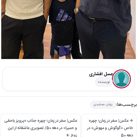
عسل افشاری
نویسنده
برچسب‌ها:
پژمان جمشیدی
→ عکس| سفر در زمان؛ چهره
عکس| سفر در زمان؛ چهره جذاب «پرویز یاحقی
خاص «گوگوش و مهوش» در
و حمیرا» در دهه 50/ تصویری عاشقانه از این
دهه 50
زوج ←