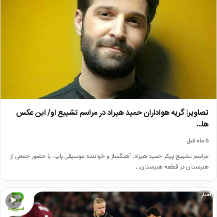
تصاویر| گریه هواداران حمید هیراد در مراسم تشییع او/ این عکس
ها…
۵ ماه قبل
مراسم تشییع پیکر حمید هیراد، آهنگساز و خواننده موسیقی پاپ، با حضور جمعی از
هنرمندان در قطعه هنرمندان…
اخبار
▶