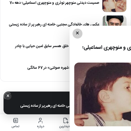
صمیمت دیدنی منوچهر نوذری و منوچهری اسماعیلی؛ دهه 70
عکس های خانوادگی مجتبی خامنه ای رهبر پر از ساده زیستی
×
عکس| نیلوفر خوش خلق همسر سابق امین حیایی با چادر
 و منوچهری اسماعیلی؛
عکس| تغییر چهره «شهره صولتی» در 67 سالگی
×
خبر مهم
عکس های خانوادگی مجتبی خامنه ای رهبر پر از ساده زیستی
خانه
اخبار
جدیدترین
درباره
تماس