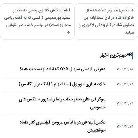
→ عکس| تصاویر دیده‌نشده از
فیلم| واکنش کتایون ریاحی به حضور
خانواده شاه در کاخ سعدآباد؛ این
سعید پورصمیمی ( کسی که به گفته ریاحی
تصاویر شاد در کنار زندگی لاکچری را
متجاوز است) در مراسم ختم ناصر تقوایی
ببینید
←
📢
مهم‌ترین اخبار
معرفی ۶ مینی سریال ۲۰۲۵ که نباید از دست بدهید!
۱۴۰۴/۱۲/۲۵
خلاصه بازی لیورپول 1 – تاتنهام 1 (لیگ برتر انگلیس)
۱۴۰۴/۱۲/۲۴
بیوگرافی هلن دختر جذاب رضا رشیدپور + عکس‌های
۱۴۰۴/۱۲/۲۴
خصوصی
عکس| لیلا فروهر با لباس عروس فرانسوی کنار داماد
۱۴۰۴/۱۲/۲۴
خوشتیپش