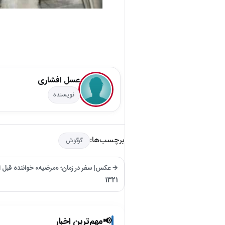
عسل افشاری
نویسنده
برچسب‌ها:
گوگوش
1321
مهم‌ترین اخبار
📢