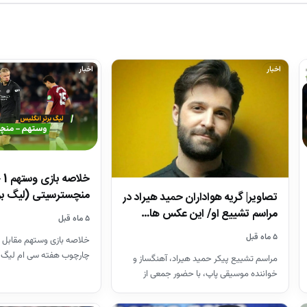
اخبار
اخبار
منچسترسیتی (لیگ بر
تصاویر| گریه هواداران حمید هیراد در
مراسم تشییع او/ این عکس ها…
۵ ماه قبل
۵ ماه قبل
خلاصه بازی وستهم مقابل 
چارچوب هفته سی ام لیگ 
مراسم تشییع پیکر حمید هیراد، آهنگساز و
26-2025
خواننده موسیقی پاپ، با حضور جمعی از
هنرمندان در قطعه هنرمندان…