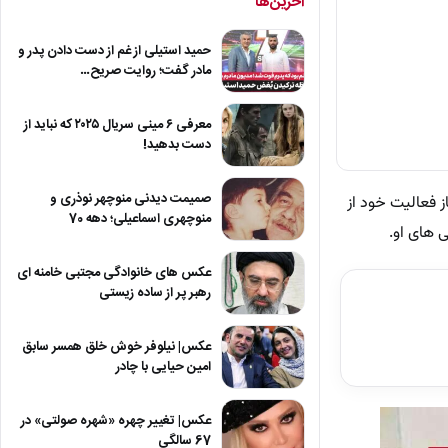
آخرین‌ها
حمید استیلی از غم از دست دادن پدر و
مادر گفت؛ روایت صریح…
معرفی ۶ مینی سریال ۲۰۲۵ که نباید از
دست بدهید!
صمیمت دیدنی منوچهر نوذری و
ز فعالیت خود از
منوچهری اسماعیلی؛ دهه 70
 های او.
عکس های خانوادگی مجتبی خامنه ای
رهبر پر از ساده زیستی
عکس| نیلوفر خوش خلق همسر سابق
امین حیایی با چادر
عکس| تغییر چهره «شهره صولتی» در
67 سالگی