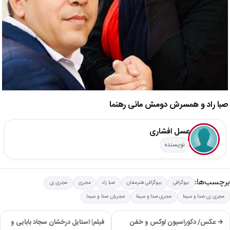
صبا راد و همسرش دومش مانی رهنما
عسل افشاری
نویسنده
برچسب‌ها:
بیوگرافی
بیوگرافی هنرمندان
صبا راد
مجری
مجری زن
مجری زن صدا و سیما
مجری صدا و سیما
مجریان صدا و سیما
→ عکس/ دکوراسیون لوکس و خفن
فیلم| استایل درخشان سجاد بابایی و