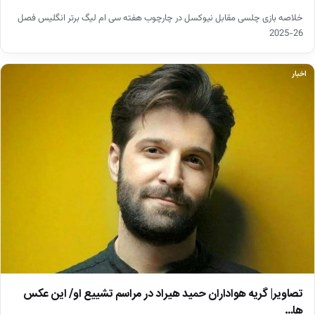
خلاصه بازی چلسی مقابل نیوکسل در چارچوب هفته سی ام لیگ برتر انگلیس فصل
26-2025
اخبار
تصاویر| گریه هواداران حمید هیراد در مراسم تشییع او/ این عکس
ها…