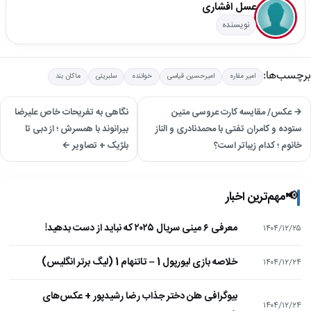
عسل افشاری
نویسنده
برچسب‌ها:
امیر مقاره
امیرحسین قیاسی
خواننده
سلبریتی
ماکان بند
→ عکس/ مقایسه کارت عروسی متین
نگاهی به تفریحات خاص علیرضا
ستوده و کامران تفتی با محمدنادری و الناز
بیرانوند با همسرش ؛ از دبی تا
خانوم ؛ کدام زیباتر است؟
بلژیک + تصاویر ←
📢
مهم‌ترین اخبار
معرفی ۶ مینی سریال ۲۰۲۵ که نباید از دست بدهید!
۱۴۰۴/۱۲/۲۵
خلاصه بازی لیورپول 1 – تاتنهام 1 (لیگ برتر انگلیس)
۱۴۰۴/۱۲/۲۴
بیوگرافی هلن دختر جذاب رضا رشیدپور + عکس‌های
۱۴۰۴/۱۲/۲۴