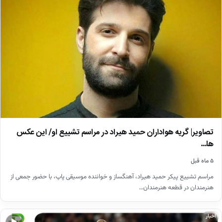
تصاویر| گریه هواداران حمید هیراد در مراسم تشییع او/ این عکس
ها…
۵ ماه قبل
مراسم تشییع پیکر حمید هیراد، آهنگساز و خواننده موسیقی پاپ، با حضور جمعی از
هنرمندان در قطعه هنرمندان…
اخبار