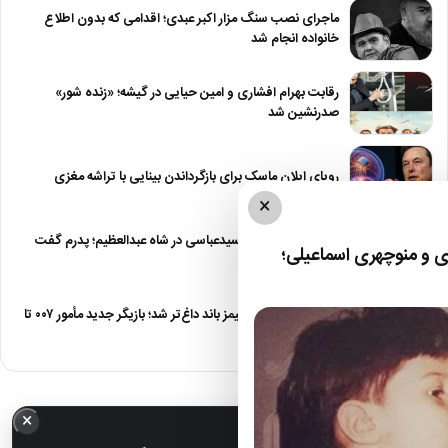
ماجرای نصب سنگ مزار اکبر عبدی؛ اقدامی که بدون اطلاع
خانواده انجام شد
رقابت بهرام افشاری و امین حیایی در گیشه؛ «زنده شور»
صدرنشین شد
رویای ایلان ماسک برای بازگرداندن بینایی با تراشه مغزی
×
درگیری شدید داود سیدعباسی در شاه عبدالعظیم؛ پدرم گفت
 و منوچهری اسماعیلی؛
طرف مُرد!
رقابت برای نقش جیمز باند داغ‌تر شد؛ بازیگر جدید مأمور ۰۰۷ تا
پایان…
×
خبر مهم