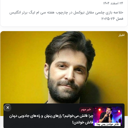
۲۴ اسفند ۱۴۰۴
خلاصه بازی چلسی مقابل نیوکسل در چارچوب هفته سی ام لیگ برتر انگلیس
فصل 26-2025
اخبار
×
خبر مهم
چرا فالش می‌خوانیم؟ رازهای پنهان و راه‌های جادویی درمان
فالش خواندن!
تصاویر| گریه هواداران حمید هیراد در مراسم تشییع او/ این عکس