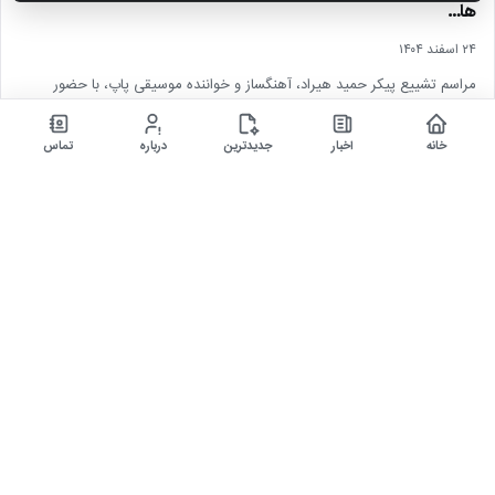
ها…
۲۴ اسفند ۱۴۰۴
مراسم تشییع پیکر حمید هیراد، آهنگساز و خواننده موسیقی پاپ، با حضور
جمعی از هنرمندان در قطعه هنرمندان…
خانه
اخبار
جدیدترین
درباره
تماس
اخبار
▶
خلاصه بازی وستهم 1 – 1 منچسترسیتی (لیگ برتر انگلیس)