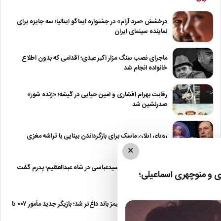
درخشش «مرد آرام» در جشنواره ایماگو ایتالیا؛ سه جایزه برای
نماینده سینمای ایران
ماجرای نصب سنگ مزار اکبر عبدی؛ اقدامی که بدون اطلاع
خانواده انجام شد
رقابت بهرام افشاری و امین حیایی در گیشه؛ «زنده شور»
صدرنشین شد
رویای ایلان ماسک برای بازگرداندن بینایی با تراشه مغزی
×
درگیری شدید داود سیدعباسی در شاه عبدالعظیم؛ پدرم گفت
 و منوچهری اسماعیلی؛
طرف مُرد!
رقابت برای نقش جیمز باند داغ‌تر شد؛ بازیگر جدید مأمور ۰۰۷ تا
پایان…