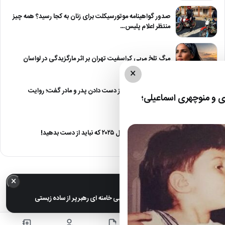
صدور گواهینامه موتورسیکلت برای زنان به کجا رسید؟ همه چیز
منتظر اعلام پلیس…
مرگ تلخ مربی کراسفیت تهران بر اثر مارگزیدگی در لواسان
×
حمید استیلی از غم از دست دادن پدر و مادر گفت؛ روایت
 و منوچهری اسماعیلی؛
صریح…
معرفی ۶ مینی سریال ۲۰۲۵ که نباید از دست بدهید!
×
خبر مهم
عکس های خانوادگی مجتبی خامنه ای رهبر پر از ساده زیستی