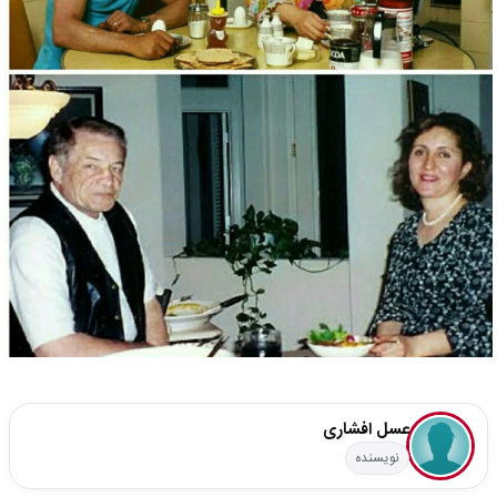
عسل افشاری
نویسنده