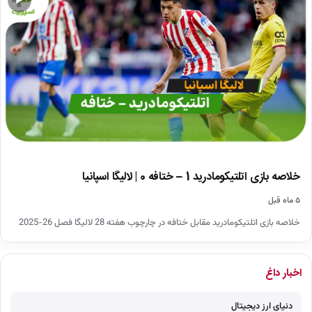
▶
خلاصه بازی اتلتیکومادرید 1 – ختافه 0 | لالیگا اسپانیا
۵ ماه قبل
خلاصه بازی اتلتیکومادرید مقابل ختافه در چارچوب هفته 28 لالیگا فصل 26-2025
اخبار داغ
دنیای ارز دیجیتال