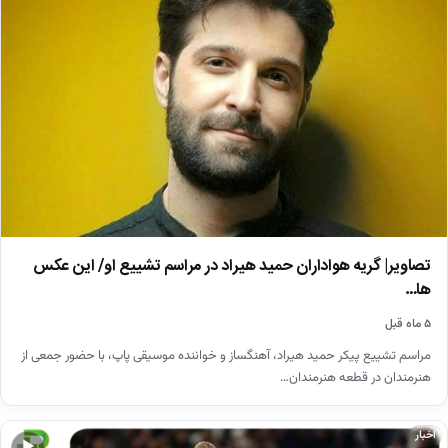
تصاویر| گریه هواداران حمید هیراد در مراسم تشییع او/ این عکس
ها…
۵ ماه قبل
مراسم تشییع پیکر حمید هیراد، آهنگساز و خواننده موسیقی پاپ، با حضور جمعی از
هنرمندان در قطعه هنرمندان…
اخبار