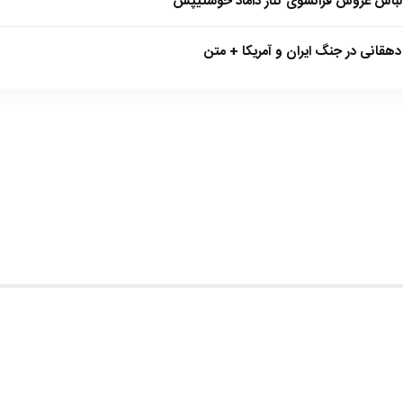
 لباس عروس فرانسوی کنار داماد خوشتیپش
هقانی در جنگ ایران و آمریکا + متن