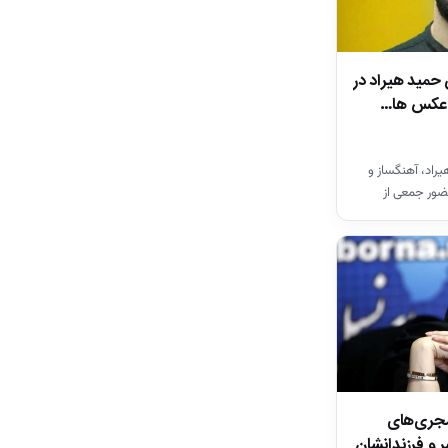
 حمید هیراد در
ن عکس ها…
راد، آهنگساز و
ضور جمعی از
ان…
مجری‌های
ر و فرزندانشان