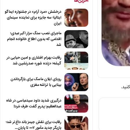
آخرین‌ها
درخشش «مرد آرام» در جشنواره ایماگو
ایتالیا؛ سه جایزه برای نماینده سینمای
ایران
ماجرای نصب سنگ مزار اکبر عبدی؛
اقدامی که بدون اطلاع خانواده انجام
شد
رقابت بهرام افشاری و امین حیایی در
گیشه؛ «زنده شور» صدرنشین شد
رویای ایلان ماسک برای بازگرداندن
بینایی با تراشه مغزی
درگیری شدید داود سیدعباسی در شاه
عبدالعظیم؛ پدرم گفت طرف مُرد!
رقابت برای نقش جیمز باند داغ‌تر شد؛
بازیگر جدید مأمور ۰۰۷ تا پایان…