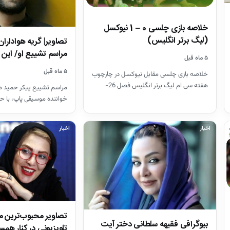
خلاصه بازی چلسی 0 – 1 نیوکسل
(لیگ برتر انگلیس)
تصاویر| گریه هواداران
مراسم تشییع او/ ای
۵ ماه قبل
۵ ماه قبل
خلاصه بازی چلسی مقابل نیوکسل در چارچوب
هفته سی ام لیگ برتر انگلیس فصل 26-
مراسم تشییع پیکر حمید هی
2025
خواننده موسیقی پاپ، با ح
هنرمندان در قطعه هنرمند
اخبار
اخبار
تصاویر محبوب‌ترین 
بیوگرافی فقیهه سلطانی دختر آیت
تلویزیونی در کنار همس