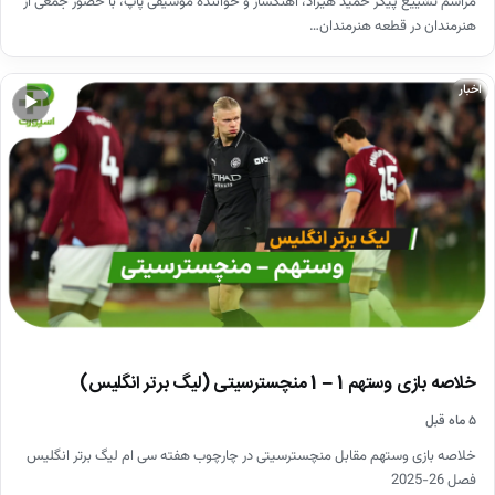
مراسم تشییع پیکر حمید هیراد، آهنگساز و خواننده موسیقی پاپ، با حضور جمعی از
هنرمندان در قطعه هنرمندان…
اخبار
▶
خلاصه بازی وستهم 1 – 1 منچسترسیتی (لیگ برتر انگلیس)
۵ ماه قبل
خلاصه بازی وستهم مقابل منچسترسیتی در چارچوب هفته سی ام لیگ برتر انگلیس
فصل 26-2025