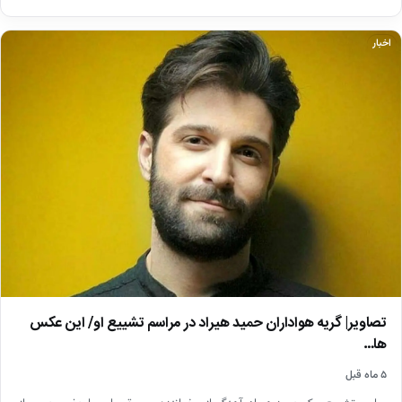
اخبار
تصاویر| گریه هواداران حمید هیراد در مراسم تشییع او/ این عکس
ها…
۵ ماه قبل