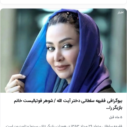
اخبار
بیوگرافی فقیهه سلطانی دختر آیت الله / شوهر فوتبالیست خانم
بازیگر را…
۵ ماه قبل
فقیهه سلطانی متولد ۲۹ مرداد ۱۳۵۳ در همدان، بازیگر تئاتر، سینما و تلویزیون است.