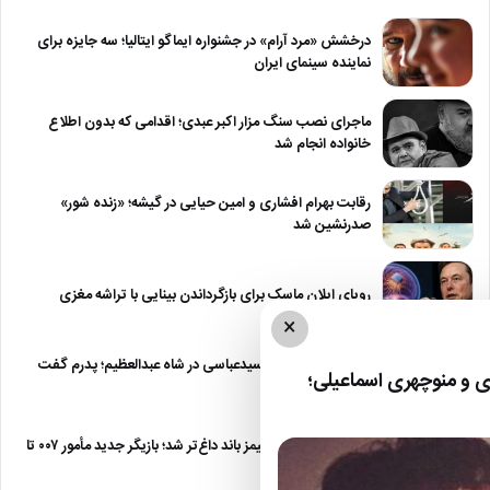
درخشش «مرد آرام» در جشنواره ایماگو ایتالیا؛ سه جایزه برای
نماینده سینمای ایران
ماجرای نصب سنگ مزار اکبر عبدی؛ اقدامی که بدون اطلاع
خانواده انجام شد
رقابت بهرام افشاری و امین حیایی در گیشه؛ «زنده شور»
صدرنشین شد
رویای ایلان ماسک برای بازگرداندن بینایی با تراشه مغزی
×
درگیری شدید داود سیدعباسی در شاه عبدالعظیم؛ پدرم گفت
 و منوچهری اسماعیلی؛
طرف مُرد!
رقابت برای نقش جیمز باند داغ‌تر شد؛ بازیگر جدید مأمور ۰۰۷ تا
پایان…