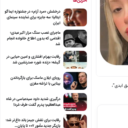
آخرین‌ها
درخشش «مرد آرام» در جشنواره ایماگو
ایتالیا؛ سه جایزه برای نماینده سینمای
ایران
ماجرای نصب سنگ مزار اکبر عبدی؛
اقدامی که بدون اطلاع خانواده انجام
شد
رقابت بهرام افشاری و امین حیایی در
گیشه؛ «زنده شور» صدرنشین شد
رویای ایلان ماسک برای بازگرداندن
بینایی با تراشه مغزی
مه “عشق ابدی”،
درگیری شدید داود سیدعباسی در شاه
عبدالعظیم؛ پدرم گفت طرف مُرد!
رقابت برای نقش جیمز باند داغ‌تر شد؛
بازیگر جدید مأمور ۰۰۷ تا پایان…