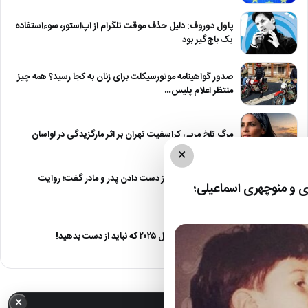
پاول دوروف: دلیل حذف موقت تلگرام از اپ‌استور، سوءاستفاده
یک باج‌گیر بود
صدور گواهینامه موتورسیکلت برای زنان به کجا رسید؟ همه چیز
منتظر اعلام پلیس…
مرگ تلخ مربی کراسفیت تهران بر اثر مارگزیدگی در لواسان
×
حمید استیلی از غم از دست دادن پدر و مادر گفت؛ روایت
 و منوچهری اسماعیلی؛
صریح…
معرفی ۶ مینی سریال ۲۰۲۵ که نباید از دست بدهید!
×