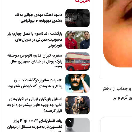
آخرین‌ها
دانلود آهنگ مهدی جهانی به نام
«شدی دیوونه» + بیوگرافی
بازگشت «تد لاسو» با فصل چهارم؛ راز
محبوبیت مهربانی در سریال‌های
تلویزیونی
سفر به تهران قدیم؛ اتوبوس دوطبقه
پارک رویال در خیابان جمهوری سال
۱۳۳۹
۱۴ مرداد؛ سالروز درگذشت حسین
پناهی، هنرمندی که خودش شعر بود
و جذاب از دختر
 گرم و پر
استایل بازیگران ایرانی در اکران‌های
اخیر؛ چه چهره‌هایی بیشتر مورد توجه
قرار گرفتند؟
ربات انسان‌نمای Figure 03 برای
نخستین بار به‌صورت مستقل از نردبان