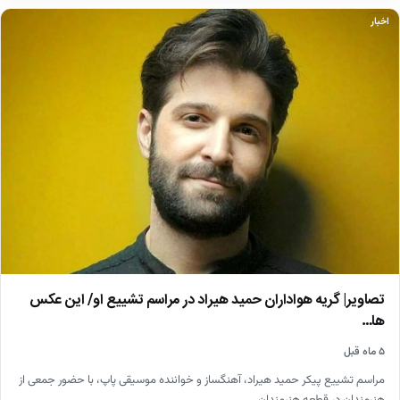
اخبار
تصاویر| گریه هواداران حمید هیراد در مراسم تشییع او/ این عکس
ها…
۵ ماه قبل
مراسم تشییع پیکر حمید هیراد، آهنگساز و خواننده موسیقی پاپ، با حضور جمعی از
هنرمندان در قطعه هنرمندان…