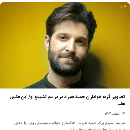
اخبار
تصاویر| گریه هواداران حمید هیراد در مراسم تشییع او/ این عکس
ها…
۲۴ اسفند ۱۴۰۴
مراسم تشییع پیکر حمید هیراد، آهنگساز و خواننده موسیقی پاپ، با حضور
جمعی از هنرمندان در قطعه هنرمندان…