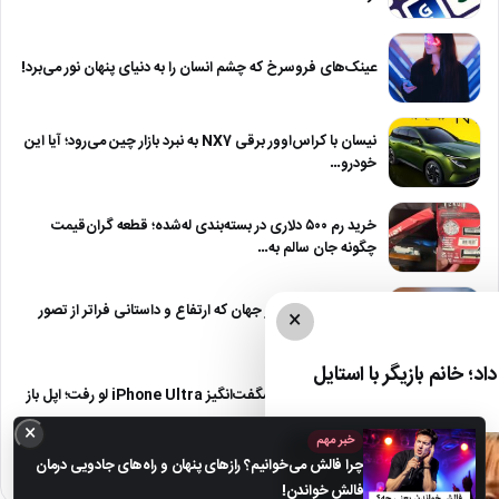
عینک‌های فروسرخ که چشم انسان را به دنیای پنهان نور می‌برد!
نیسان با کراس‌اوور برقی NX7 به نبرد بازار چین می‌رود؛ آیا این
خودرو…
خرید رم ۵۰۰ دلاری در بسته‌بندی له‌شده؛ قطعه گران‌قیمت
چگونه جان سالم به…
۱۰ سازه شگفت‌انگیز جهان که ارتفاع و داستانی فراتر از تصور
×
دارند!
د؛ خانم بازیگر با استایل
رنگ‌های رسمی و شگفت‌انگیز iPhone Ultra لو رفت؛ اپل باز
هم به سادگی…
×
خبر مهم
چرا فالش می‌خوانیم؟ رازهای پنهان و راه‌های جادویی درمان
فالش خواندن!