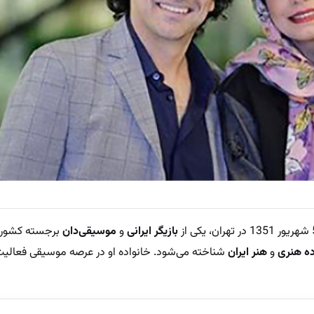
بازیگر ایرانی
و
موسیقی‌دان
برجسته کشورم
ده هنری
و
هنر ایران
شناخته می‌شود. خانواده او در عرصه موسیقی فعالیت د