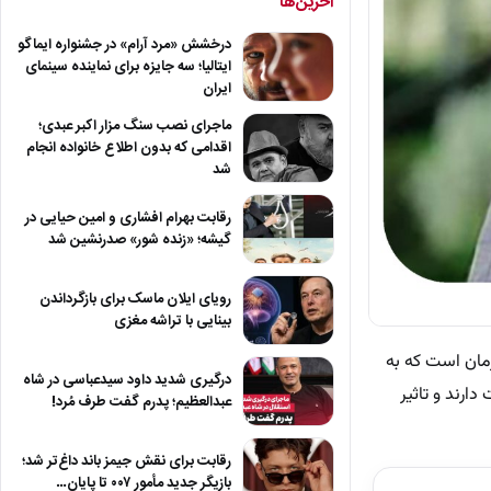
آخرین‌ها
درخشش «مرد آرام» در جشنواره ایماگو
ایتالیا؛ سه جایزه برای نماینده سینمای
ایران
ماجرای نصب سنگ مزار اکبر عبدی؛
اقدامی که بدون اطلاع خانواده انجام
شد
رقابت بهرام افشاری و امین حیایی در
گیشه؛ «زنده شور» صدرنشین شد
رویای ایلان ماسک برای بازگرداندن
بینایی با تراشه مغزی
ان است که به
درگیری شدید داود سیدعباسی در شاه
ارند و تاثیر
عبدالعظیم؛ پدرم گفت طرف مُرد!
رقابت برای نقش جیمز باند داغ‌تر شد؛
بازیگر جدید مأمور ۰۰۷ تا پایان…