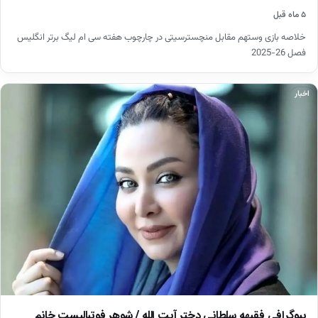
۵ ماه قبل
خلاصه بازی وستهم مقابل منچسترسیتی در چارچوب هفته سی ام لیگ برتر انگلیس
فصل 26-2025
اخبار
بیوگرافی فقیهه سلطانی دختر آیت الله / شوهر فوتبالیست خانم