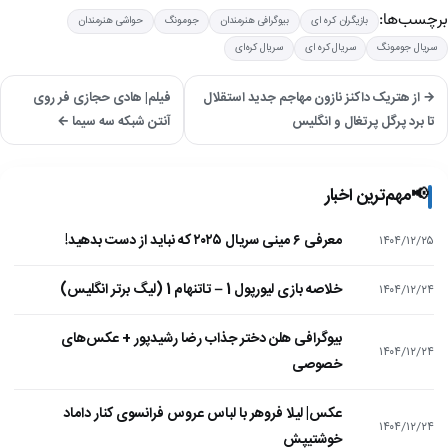
برچسب‌ها:
بازیگران کره ای
بیوگرافی هنرمندان
جومونگ
حواشی هنرمندان
سریال جومونگ
سریال کره ای
سریال کره‌ای
→ از هتریک داکنز نازون مهاجم جدید استقلال
فیلم| هادی حجازی فر روی
تا برد پرگل پرتغال و انگلیس
آنتن شبکه سه سیما ←
📢
مهم‌ترین اخبار
معرفی ۶ مینی سریال ۲۰۲۵ که نباید از دست بدهید!
۱۴۰۴/۱۲/۲۵
خلاصه بازی لیورپول 1 – تاتنهام 1 (لیگ برتر انگلیس)
۱۴۰۴/۱۲/۲۴
بیوگرافی هلن دختر جذاب رضا رشیدپور + عکس‌های
۱۴۰۴/۱۲/۲۴
خصوصی
عکس| لیلا فروهر با لباس عروس فرانسوی کنار داماد
۱۴۰۴/۱۲/۲۴
خوشتیپش