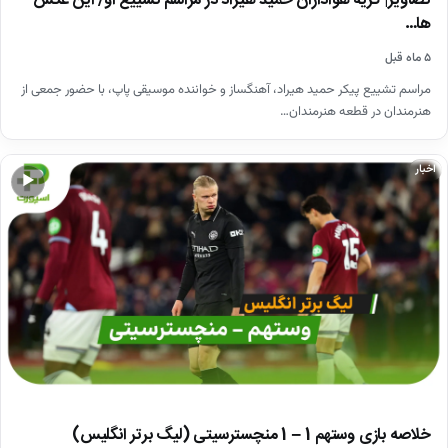
تصاویر| گریه هواداران حمید هیراد در مراسم تشییع او/ این عکس
ها…
۵ ماه قبل
مراسم تشییع پیکر حمید هیراد، آهنگساز و خواننده موسیقی پاپ، با حضور جمعی از
هنرمندان در قطعه هنرمندان…
اخبار
▶
خلاصه بازی وستهم 1 – 1 منچسترسیتی (لیگ برتر انگلیس)