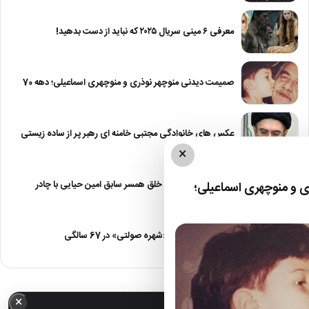
معرفی ۶ مینی سریال ۲۰۲۵ که نباید از دست بدهید!
صمیمت دیدنی منوچهر نوذری و منوچهری اسماعیلی؛ دهه 70
عکس های خانوادگی مجتبی خامنه ای رهبر پر از ساده زیستی
×
عکس| نیلوفر خوش خلق همسر سابق امین حیایی با چادر
 و منوچهری اسماعیلی؛
عکس| تغییر چهره «شهره صولتی» در 67 سالگی
×