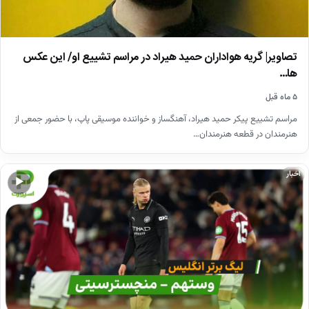
تصاویر| گریه هواداران حمید هیراد در مراسم تشییع او/ این عکس
ها…
۵ ماه قبل
مراسم تشییع پیکر حمید هیراد، آهنگساز و خواننده موسیقی پاپ، با حضور جمعی از
هنرمندان در قطعه هنرمندان…
اخبار
▶