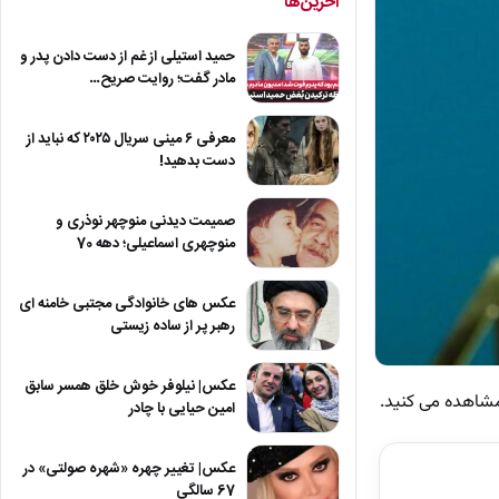
آخرین‌ها
حمید استیلی از غم از دست دادن پدر و
مادر گفت؛ روایت صریح…
معرفی ۶ مینی سریال ۲۰۲۵ که نباید از
دست بدهید!
صمیمت دیدنی منوچهر نوذری و
منوچهری اسماعیلی؛ دهه 70
عکس های خانوادگی مجتبی خامنه ای
رهبر پر از ساده زیستی
عکس| نیلوفر خوش خلق همسر سابق
امین حیایی با چادر
عکس| تغییر چهره «شهره صولتی» در
67 سالگی