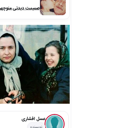
صمیمت دیدنی منوچهر نو
عسل افشاری
نویسنده