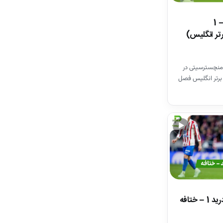
خلاصه بازی وستهم 1 – 1
تر انگلیس)
منچسترسیتی در
برتر انگلیس فصل
▶
خلاصه بازی اتلتیکومادرید 1 – ختافه