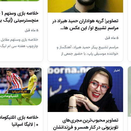
منچسترسیتی (لیگ بر
تصاویر| گریه هواداران حمید هیراد در
مراسم تشییع او/ این عکس ها…
۵ ماه قبل
۵ ماه قبل
خلاصه بازی وستهم مقابل 
چارچوب هفته سی ام لیگ 
مراسم تشییع پیکر حمید هیراد، آهنگساز و
26-2025
خواننده موسیقی پاپ، با حضور جمعی از
هنرمندان در قطعه هنرمندان…
اخبار
اخبار
تصاویر محبوب‌ترین مجری‌های
0 | لالیگا اسپانیا
تلویزیونی در کنار همسر و فرزندانشان