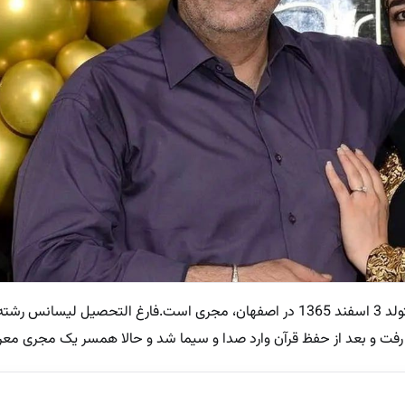
به گزارش پلاس ، ستاره سادات قطبی متولد 3 اسفند 1365 در اصفهان، مجری است.فارغ التحصیل ل
رفت و بعد از حفظ قرآن وارد صدا و سیما شد و حالا همسر یک مجری مع