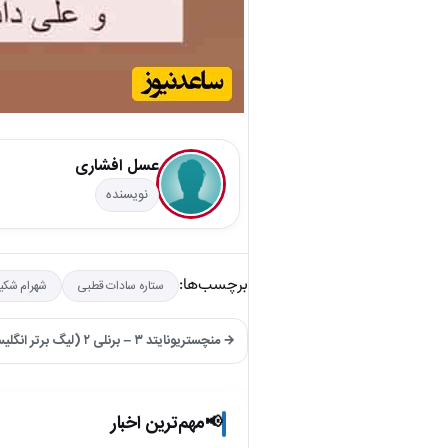
عسل افشاری
نویسنده
برچسب‌ها:
ستاره سادات قطبی
شهرام شکیب
→ منچستریونایتد ۳ – برنلی ۲ (لیگ برتر انگلیس)
مهم‌ترین اخبار
📢