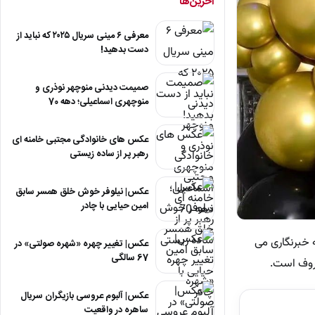
آخرین‌ها
معرفی ۶ مینی سریال ۲۰۲۵ که نباید از
دست بدهید!
صمیمت دیدنی منوچهر نوذری و
منوچهری اسماعیلی؛ دهه 70
عکس های خانوادگی مجتبی خامنه ای
رهبر پر از ساده زیستی
عکس| نیلوفر خوش خلق همسر سابق
امین حیایی با چادر
یسانس رشته خبرنگاری می
عکس| تغییر چهره «شهره صولتی» در
67 سالگی
روف است.
عکس| آلبوم عروسی بازیگران سریال
ساهره در واقعیت