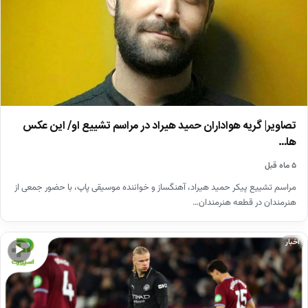
تصاویر| گریه هواداران حمید هیراد در مراسم تشییع او/ این عکس
ها…
۵ ماه قبل
مراسم تشییع پیکر حمید هیراد، آهنگساز و خواننده موسیقی پاپ، با حضور جمعی از
هنرمندان در قطعه هنرمندان…
اخبار
▶