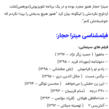
میترا حجار هنوز مجرد بوده و در یک برنامه تلویزیونی(دورهمی)علت
ازداوج نکردنش را اینگونه بیان کرد “هنوز هیچ بدبختی را پیدا نکردم که
خوشبختش کنم”.
فیلمشناسی میترا حجار:
فیلم های سینمایی:
– ماهورا ( حمید زرگر نژاد – ۱۳۹۶ )
– دعوتنامه (مهرداد فرید – ۱۳۹۵)
– یادم تو را فراموش (علی عطشانی – ۱۳۹۵)
– نرگس مست ( جلال الدین دری – ۱۳۹۵)
– این زن حقش را می‌خواهد ( محسن توکلی – ۱۳۹۴)
– ۳۶۰ درجه (سام قریبیان – ۱۳۹۳)
– خداحافظی طولانی (فرزاد مؤتمن – ۱۳۹۳)
– آتش‌بس ۲ ( تهمینه میلانی – ۱۳۹۲)