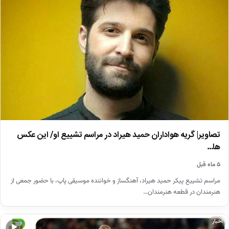
تصاویر| گریه هواداران حمید هیراد در مراسم تشییع او/ این عکس
ها…
۵ ماه قبل
مراسم تشییع پیکر حمید هیراد، آهنگساز و خواننده موسیقی پاپ، با حضور جمعی از
هنرمندان در قطعه هنرمندان…
اخبار
▶